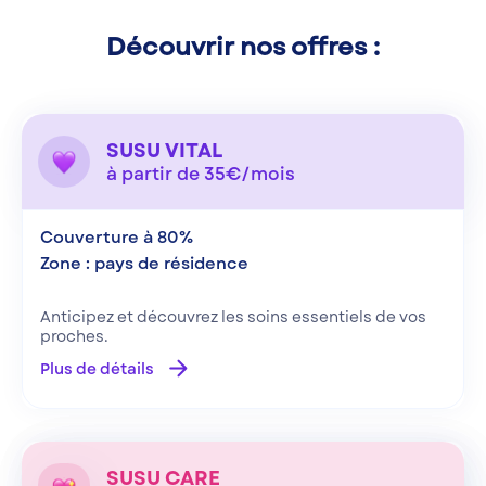
Découvrir nos offres :
SUSU VITAL
à partir de 35€/mois
Couverture à 80%
Zone : pays de résidence
Anticipez et découvrez les soins essentiels de vos
proches.
arrow_forward
Plus de détails
SUSU CARE