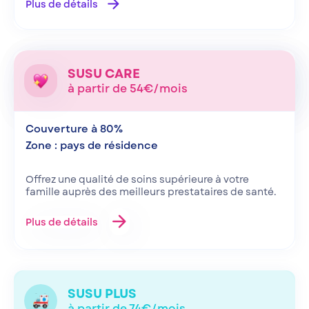
arrow_forward
Plus de détails
SUSU CARE
à partir de 54€/mois
Couverture à 80%
Zone : pays de résidence
Offrez une qualité de soins supérieure à votre
famille auprès des meilleurs prestataires de santé.
arrow_forward
Plus de détails
SUSU PLUS
à partir de 74€/mois