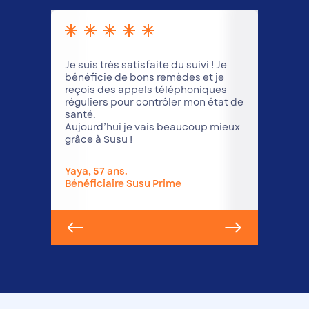
Avant, lorsqu
Je suis très satisfaite du suivi ! Je
malade, je d
bénéficie de bons remèdes et je
d'argent dans 
reçois des appels téléphoniques
médicaments e
réguliers pour contrôler mon état de
au pays il n'y
r
santé.
sociale ! Main
Aujourd’hui je vais beaucoup mieux
les coûts so
grâce à Susu !
élevés et mon
suivi de qualit
Yaya, 57 ans.
François, 42 a
Bénéficiaire Susu Prime
Parrain Susu 
Slide 3 of 5.