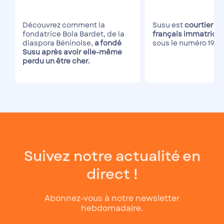
Découvrez comment la
Susu est
courtier de
fondatrice Bola Bardet, de la
français immatricul
diaspora Béninoise,
a fondé
sous le numéro 190
Susu après avoir elle-même
perdu un être cher.
Suivez notre actualité en
direct !
Abonnez-vous à notre newsletter
hebdomadaire.