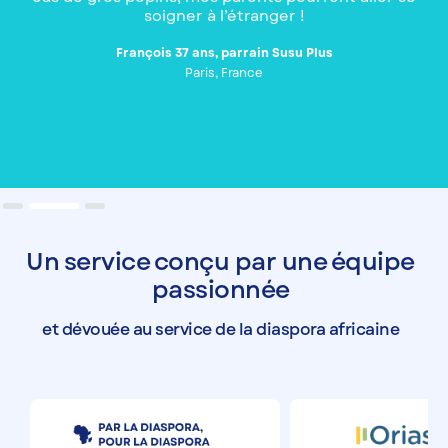
soigner à l’étranger !
François 37 ans, parrain Susu Plus
Paris, France
Slide 2 of 3.
Un service conçu par une équipe
passionnée
et dévouée au service de la diaspora africaine