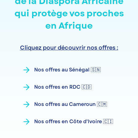
de la Diaspora Africaine
qui protège vos proches
en Afrique
Cliquez pour découvrir nos offres :
arrow_forward
Nos offres au Sénégal 🇸🇳
arrow_forward
Nos offres en RDC 🇨🇩
arrow_forward
Nos offres au Cameroun 🇨🇲
arrow_forward
Nos offres en Côte d'Ivoire 🇨🇮